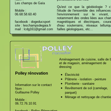
Les champs de Gaïa
Qu'est ce que la géobiologie ? c'
Mobile :
l'étude de l'ensemble des influence
06.68.58.60.40
l'environnement sur le vivant,
notamment des ondes liées aux cha
facebook : dogeducsport
magnétiques et électriques, coura
site : leschampsdegaia.fr
d'eau souterrains, réseaux telluriq
mail : lcdg161@gmail.com
failles géologiques, etc...
Aménagement de cuisine, salle de 
et de magasin, aménagement de
dressing
Polley rénovation
Électricité
Plâtrerie - isolation - peinture
Plomberie - sanitaire
Information sur le contact
Revêtement de sol (carrelage,
Nom :
Guillaume Polley
parquet)
Ménage et nettoyage de chantie
Mobile :
06.72.76.10.91
facebook : Polley Rénovation