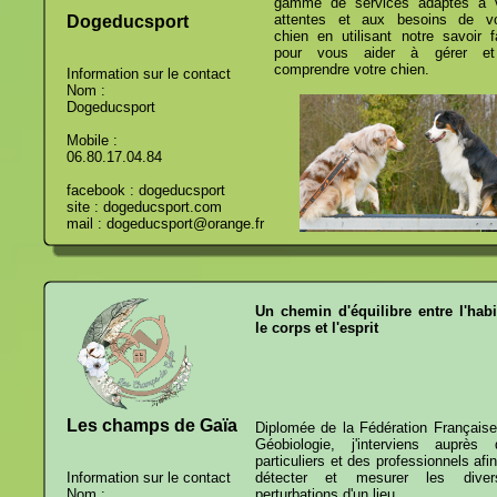
gamme de services adaptés à 
attentes et aux besoins de vo
Dogeducsport
chien en utilisant notre savoir f
pour vous aider à gérer e
comprendre votre chien.
Information sur le contact
Nom :
Dogeducsport
Mobile :
06.80.17.04.84
facebook : dogeducsport
site : dogeducsport.com
mail : dogeducsport@orange.fr
Un chemin d'équilibre entre l'habi
le corps et l'esprit
Les champs de Gaïa
Diplomée de la Fédération Français
Géobiologie, j'interviens auprès 
particuliers et des professionnels afi
Information sur le contact
détecter et mesurer les diver
Nom :
perturbations d'un lieu.